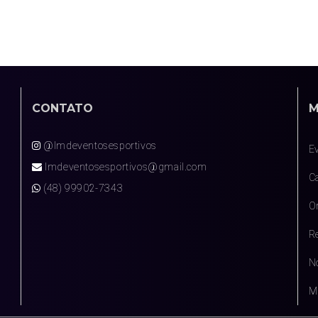
CONTATO
M
@lmdeventosesportivos
E
lmdeventosesportivos@gmail.com
Ca
(48) 99902-7343
O
R
N
M