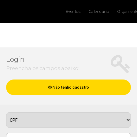
Eventos
Calendário
Orçament
Login
Preencha os campos abaixo:
Não tenho cadastro