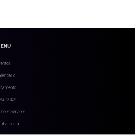
ENU
ventos
lendário
rçamento
esultados
ossos Serviços
inha Conta